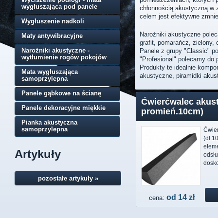
wygłuszająca pod panele
chłonnością akustyczną w za
celem jest efektywne zmnie
Wygłuszenie nadkoli
Narożniki akustyczne polec
Maty antywibracyjne
grafit, pomarańcz, zielony,
Narożniki akustyczne -
Panele z grupy "Classic" p
wytłumienie rogów pokojów
"Profesional" polecamy do 
Produkty te idealnie kompon
Mata wygłuszająca
akustyczne, piramidki akus
samoprzylepna
Panele gąbkowe na ścianę
Ćwierćwalec akust
Panele dekoracyjne miękkie
promień.10cm)
Pianka akustyczna
samoprzylepna
Ćwie
(dł.1
eleme
Artykuły
odsłu
dosko
pozostałe artykuły »
od 14 zł
cena: