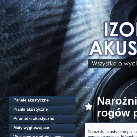
Narożni
Panele akustyczne
rogów 
Pianki akustyczne
Piramidki akustyczne
Maty wygłuszające
Narożniki akustyczne posia
Wyciszenie podłogi - mata
pomieszczeniach, których p