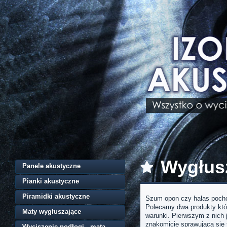
Wygłusz
Panele akustyczne
Pianki akustyczne
Piramidki akustyczne
Szum opon czy hałas pochod
Polecamy dwa produkty któr
Maty wygłuszające
warunki. Pierwszym z nich 
znakomicie sprawująca się 
Wyciszenie podłogi - mata