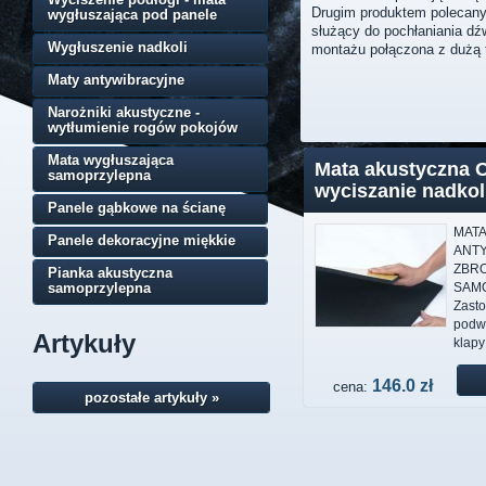
Drugim produktem polecany
wygłuszająca pod panele
służący do pochłaniania dźw
Wygłuszenie nadkoli
montażu połączona z dużą t
Maty antywibracyjne
Narożniki akustyczne -
wytłumienie rogów pokojów
Mata wygłuszająca
Mata akustyczna
samoprzylepna
wyciszanie nadkol
Panele gąbkowe na ścianę
MATA
Panele dekoracyjne miękkie
ANT
ZBR
Pianka akustyczna
samoprzylepna
SAM
Zast
podwo
Artykuły
klapy 
146.0 zł
cena:
pozostałe artykuły »