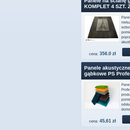
Panele na ścianę
KOMPLET 4 SZT.
Panel
nietu
wzbog
pomi
popr
akust
356.0 zł
cena:
Panele akustyczne
gąbkowe PS Profe
Pane
Profe
produ
pomi
odsłu
domow
45,61 zł
cena: