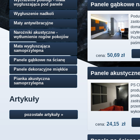
Panele gąbkowe na
wygłuszająca pod panele
Wygłuszenie nadkoli
Poduk
zast
Maty antywibracyjne
domac
Narożniki akustyczne -
użyte
wytłumienie rogów pokojów
Pochł
paśmi
Mata wygłuszająca
samoprzylepna
50,69 zł
cena:
Panele gąbkowe na ścianę
Panele dekoracyjne miękkie
Panele akustyczne
Pianka akustyczna
samoprzylepna
PS C
produk
prod
Artykuły
zast
prze
wykon
pozostałe artykuły »
24,15 zł
cena: