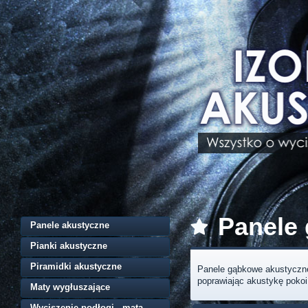
Panele
Panele akustyczne
Pianki akustyczne
Piramidki akustyczne
Panele gąbkowe akustyczne 
poprawiając akustykę pokoi,
Maty wygłuszające
Wyciszenie podłogi - mata